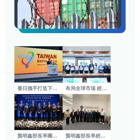
臺日攜手打造下一世代競爭力 2026日本臺灣形象展東京盛大登場
布局全球市場 經濟部助企業布建海外通路搶商機
龔明鑫部長率團訪波蘭 揭牌「華沙貿易投資中心」 深化民主供應鏈夥伴關係
龔明鑫部長率經貿訪團四訪捷克 深化臺捷經貿夥伴關係