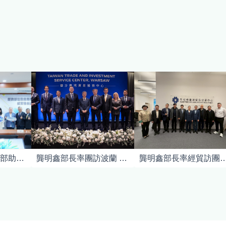
布局全球市場 經濟部助企業布建海外通路搶商機
龔明鑫部長率團訪波蘭 揭牌「華沙貿易投資中心」 深化民主供應鏈夥伴關係
龔明鑫部長率經貿訪團四訪捷克 深化臺