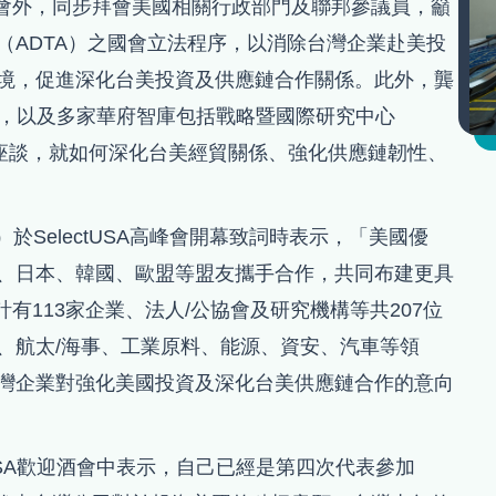
高峰會外，同步拜會美國相關行政部門及聯邦參議員，籲
（ADTA）之國會立法程序，以消除台灣企業赴美投
境，促進深化台美投資及供應鏈合作關係。此外，龔
C)，以及多家華府智庫包括戰略暨國際研究中心
舉行座談，就如何深化台美經貿關係、強化供應鏈韌性、
ck）於SelectUSA高峰會開幕致詞時表示，「美國優
、日本、韓國、歐盟等盟友攜手合作，共同布建更具
團計有113家企業、法人/公協會及研究機構等共207位
、航太/海事、工業原料、能源、資安、汽車等領
灣企業對強化美國投資及深化台美供應鏈合作的意向
tUSA歡迎酒會中表示，自己已經是第四次代表參加