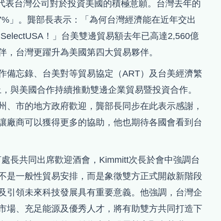
，這代表台灣公司對於投資美國的積極意願。台灣去年的
破7%」。龔部長表示：「為何台灣經濟能在近年交出
lectUSA！」台美雙邊貿易額去年已高達2,560億
伴，台灣更躍升為美國第四大貿易夥伴。
作備忘錄、台美對等貿易協定（ART）及台美經濟繁
礎上，與美國合作持續推動雙邊企業貿易暨投資合作。
州、市的地方政府歡迎，龔部長同步在此表示感謝，
讓廠商可以獲得更多的協助，他也期待各國會看到台
T谷立言處長共同出席歡迎酒會，Kimmitt次長於會中強調台
不是一般性貿易安排，而是象徵雙方正式開啟新階段
及引領未來科技發展具有重要意義。他強調，台灣企
市場、充足能源及優秀人才，將有助雙方共同打造下