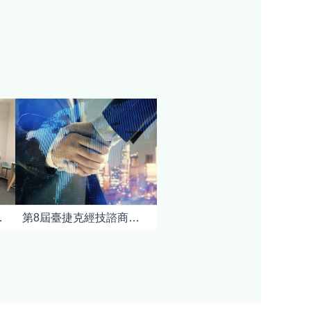
捷經貿夥伴關係
第8屆臺捷克經技諮商會議，持續深化雙邊經貿合作