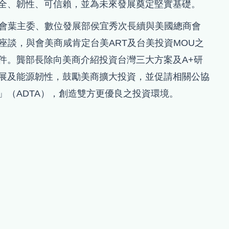
全、韌性、可信賴，並為未來發展奠定堅實基礎。
與國發會葉主委、數位發展部侯宜秀次長續與美國總商會
)舉行座談，與會美商咸肯定台美ART及台美投資MOU之
件。龔部長除向美商介紹投資台灣三大方案及A+研
展及能源韌性，鼓勵美商擴大投資，並促請相關公協
」（ADTA），創造雙方更優良之投資環境。