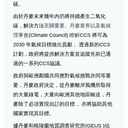
碳。
由於丹麥未來幾年內仍將持續產生二氧化
碳，解決方法
至關重要。丹麥業界以及氣候
理事會
(Climate Council)
瞭解
CCS
將可為
2030
年氣候目標做出貢獻，
透過新的
CCS
計劃，政府將提供解決方案並追蹤先前已通
過的一系列
CCS
協議。
政府與歐洲鄰國共同應對氣候挑戰亦同等重
要，丹麥政府決定，從丹麥離岸風機所取得
的大量綠電，大量向歐洲其他地區輸送，丹
麥除了必須實現自訂的目標，
亦將協助其他
國家實現其目標。
據丹麥和格陵蘭地質調查研究所
(GEUS )
估