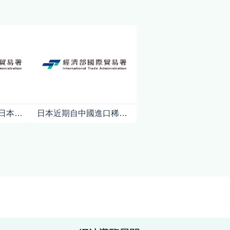
中國商務部宣布對日本強化軍商兩用貨品出口管制對日本產業影響之初步分析
日本近期自中國進口稀土銳減逾八成，導致產業界加速與澳印合作開拓替代供應鏈