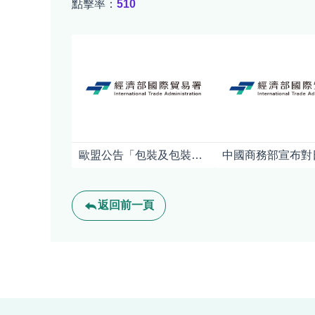
點擊率：
510
歐盟公告「包裝及包裝廢棄物規章」(PPWR)之指引及常見問答
返回前一頁
:::