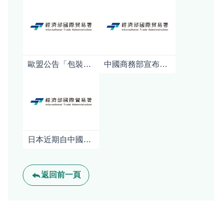
歐盟公告「包裝及包裝廢棄物規章」(PPWR)之指引及常見問答
中國商務部宣布對日本強化軍商兩用貨品出口管制對日本產業影響之初步分析
日本近期自中國進口稀土銳減逾八成，導致產業界加速與澳印合作開拓替代供應鏈
返回前一頁