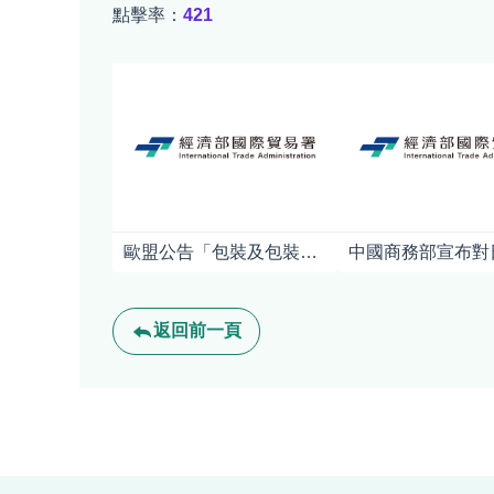
點擊率：
421
歐盟公告「包裝及包裝廢棄物規章」(PPWR)之指引及常見問答
返回前一頁
:::