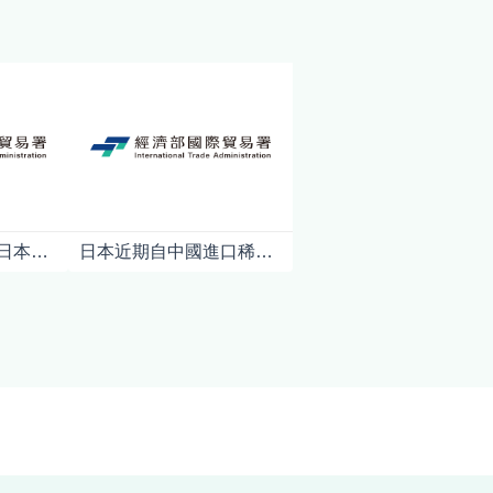
中國商務部宣布對日本強化軍商兩用貨品出口管制對日本產業影響之初步分析
日本近期自中國進口稀土銳減逾八成，導致產業界加速與澳印合作開拓替代供應鏈