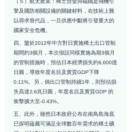
（５）航太產業：稀土合金與磁鐵是飛機引
擎及國防相關設備的關鍵材料，在技術上難
以尋求替代品，一旦供應中斷將引發重大的
國家安全危機。
四、鑒於2012年中方對日實施稀土出口管制
期間約3個月，本次假設同樣實施為期3個月
的管制措施時，預估日本經濟損失約6,600億
日圓，導致年度名目及實質GDP下降
0.11%。另，倘出口管制持續1年，則預估損
失高達2.6兆日圓，年度名目及實質GDP 的
衝擊擴大至-0.43%。
五、此外，雖然日本政府公布在南鳥島海底
已探明蘊藏可滿足全球數百年需求的稀土礦