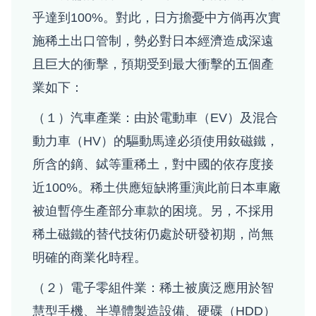
乎達到100%。對此，日方擔憂中方倘再次實
施稀土出口管制，勢必對日本經濟造成深遠
且巨大的衝擊，預期受到最大衝擊的五個產
業如下：
（１）汽車產業：由於電動車（EV）及混合
動力車（HV）的驅動馬達必須使用釹磁鐵，
所含的鏑、鋱等重稀土，對中國的依存度接
近100%。稀土供應短缺將重演此前日本車廠
被迫暫停生產部分車款的困境。另，不採用
稀土磁鐵的替代技術仍處於研發初期，尚無
明確的商業化時程。
（２）電子零組件業：稀土被廣泛應用於智
慧型手機、半導體製造設備、硬碟（HDD）