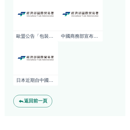
歐盟公告「包裝及包裝廢棄物規章」(PPWR)之指引及常見問答
中國商務部宣布對日本強化軍商兩用貨品出口管制對日本產業影響之初步分析
日本近期自中國進口稀土銳減逾八成，導致產業界加速與澳印合作開拓替代供應鏈
返回前一頁