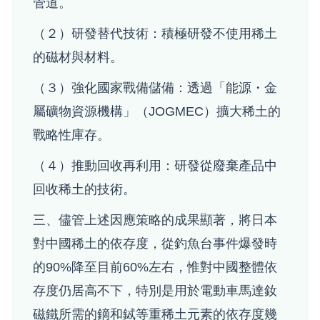
管道。
（２）研發替代技術：積極研發不使用稀土
的磁材與材料。
（３）強化國家戰備儲備：透過「能源・金
屬礦物資源機構」（JOGMEC）擴大稀土的
戰略性庫存。
（４）推動回收再利用：研發從廢棄產品中
回收稀土的技術。
三、儘管上述因應策略的成果顯著，將日本
對中國稀土的依存度，從釣魚台事件爆發時
的90%降至目前60%左右，惟對中國整體依
存度仍居高不下，特別是用於電動車馬達釹
磁鐵所需的鏑和鋱等重稀土元素的依存度幾