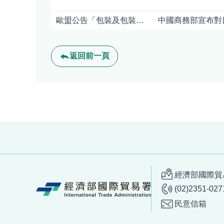
歐盟公告「包裝及包裝廢棄物規章」(PPWR)之指引及常見問答
返回前一頁
:::
經濟部國際貿易
(02)2351-027
民意信箱