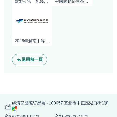
歐盟公告「包裝及包裝廢棄物規章」(PPWR)之指引及常見問答
中國商務部宣布對日本強化軍商兩用貨品出口管制對日本產業影響之初步分析
2026年越南中等收入階層及消費情況
返回前一頁
經濟部國際貿易署 - 100057 臺北市中正區湖口街1號
(02)2351-0271
0800-002-571