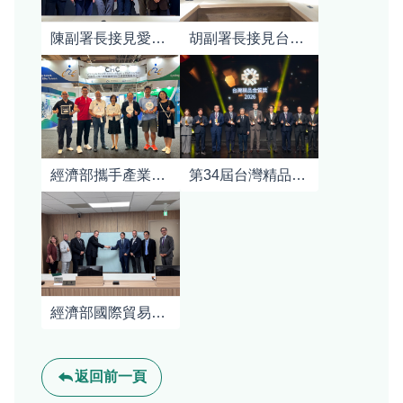
陳副署長接見愛沙尼亞跨黨派國會議員訪問團
胡副署長接見台灣區照明燈具輸出業公會李世宗理事長
經濟部攜手產業參與EUROBIKE 2026 助攻臺灣自行車產業前進歐洲拓展全球商機
第34屆台灣精品獎頒獎典禮
經濟部國際貿易署丁經濟參事偉接見「2026年加拿大紐布朗斯維克省議員」訪問團
返回前一頁