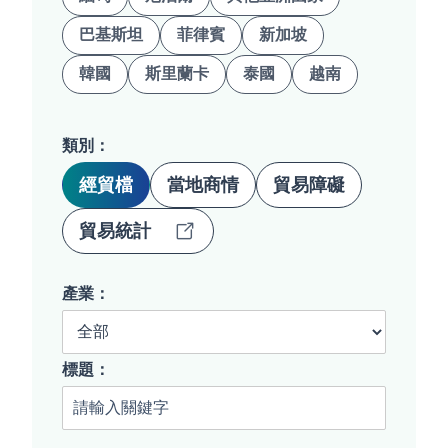
巴基斯坦
菲律賓
新加坡
韓國
斯里蘭卡
泰國
越南
類別：
經貿檔
當地商情
貿易障礙
貿易統計
產業：
標題：